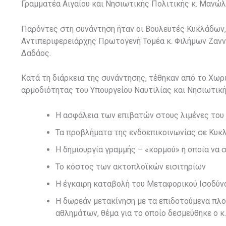
Γραμματέα Αιγαίου και Νησιωτικής Πολιτικής κ. Μανώλ
Παρόντες στη συνάντηση ήταν οι Βουλευτές Κυκλάδων, 
Αντιπεριφερειάρχης Πρωτογενή Τομέα κ. Φιλήμων Ζανν
Δαδάος.
Κατά τη διάρκεια της συνάντησης, τέθηκαν από το Χωρ
αρμοδιότητας του Υπουργείου Ναυτιλίας και Νησιωτικής
Η ασφάλεια των επιβατών στους λιμένες του 
Τα προβλήματα της ενδοεπικοινωνίας σε Κυκ
Η δημιουργία γραμμής – «κορμού» η οποία να 
Το κόστος των ακτοπλοϊκών εισιτηρίων
Η έγκαιρη καταβολή του Μεταφορικού Ισοδύν
Η δωρεάν μετακίνηση με τα επιδοτούμενα πλ
αθλημάτων, θέμα για το οποίο δεσμεύθηκε ο κ