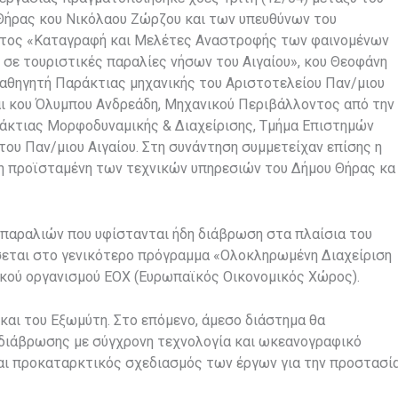
Θήρας κου Νικόλαου Ζώρζου και των υπευθύνων του
τος «Καταγραφή και Μελέτες Αναστροφής των φαινομένων
σε τουριστικές παραλίες νήσων του Αιγαίου», κου Θεοφάνη
αθηγητή Παράκτιας μηχανικής του Αριστοτελείου Παν/μιου
ι κου Όλυμπου Ανδρεάδη, Μηχανικού Περιβάλλοντος από την
άκτιας Μορφοδυναμικής & Διαχείρισης, Τμήμα Επιστημών
ου Παν/μιου Αιγαίου. Στη συνάντηση συμμετείχαν επίσης η
η προϊσταμένη των τεχνικών υπηρεσιών του Δήμου Θήρας κα
 παραλιών που υφίστανται ήδη διάβρωση στα πλαίσια του
εται στο γενικότερο πρόγραμμα «Ολοκληρωμένη Διαχείριση
ού οργανισμού ΕΟΧ (Ευρωπαϊκός Οικονομικός Χώρος).
 και του Εξωμύτη. Στο επόμενο, άμεσο διάστημα θα
 διάβρωσης με σύγχρονη τεχνολογία και ωκεανογραφικό
αι προκαταρκτικός σχεδιασμός των έργων για την προστασί