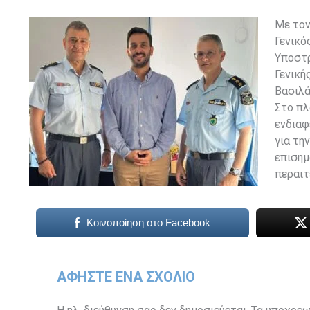
Με τον
Γενικό
Υποστρ
Γενική
Βασιλά
Στο πλ
ενδιαφ
για τη
επισημ
περαιτ
Κοινοποίηση στο Facebook
ΑΦΉΣΤΕ ΈΝΑ ΣΧΌΛΙΟ