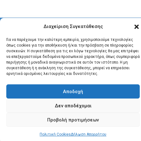
© 2026 Santonews - Όλα
Διαχείριση Συγκατάθεσης
τα δικαιώματα
κατοχυρωμένα.
Για να παρέχουμε την καλύτερη εμπειρία, χρησιμοποιούμε τεχνολογίες
όπως cookies για την αποθήκευση ή/και την πρόσβαση σε πληροφορίες
συσκευών. Η συγκατάθεση για τις εν λόγω τεχνολογίες θα μας επιτρέψει
να επεξεργαστούμε δεδομένα προσωπικού χαρακτήρα, όπως συμπεριφορά
περιήγησης ή μοναδικά αναγνωριστικά σε αυτόν τον ιστότοπο. Η μη
συγκατάθεση ή η ανάκληση της συγκατάθεσης, μπορεί να επηρεάσει
αρνητικά ορισμένες λειτουργίες και δυνατότητες.
Αποδοχή
Δεν αποδέχομαι
Προβολή προτιμήσεων
Πολιτική Cookies
Δήλωση Απορρήτου