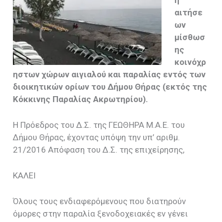
αιτήσε
ων
μίσθωσ
ης
κοινόχρ
ηστων χώρων αιγιαλού και παραλίας εντός των
διοικητικών ορίων του Δήμου Θήρας (εκτός της
Κόκκινης Παραλίας Ακρωτηρίου).
Η Πρόεδρος του Δ.Σ. της ΓΕΩΘΗΡΑ Μ.Α.Ε. του
Δήμου Θήρας, έχοντας υπόψη την υπ’ αριθμ.
21/2016 Απόφαση του Δ.Σ. της επιχείρησης,
ΚΑΛΕΙ
Όλους τους ενδιαφερόμενους που διατηρούν
όμορες στην παραλία ξενοδοχειακές εν γένει