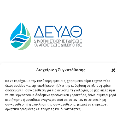
Διαχείριση Συγκατάθεσης
Για να παρέχουμε την καλύτερη εμπειρία, χρησιμοποιούμε τεχνολογίες
όπως cookies για την αποθήκευση ή/και την πρόσβαση σε πληροφορίες
συσκευών. Η συγκατάθεση για τις εν λόγω τεχνολογίες θα μας επιτρέψει
να επεξεργαστούμε δεδομένα προσωπικού χαρακτήρα, όπως συμπεριφορά
© 2026 Santonews - Όλα
περιήγησης ή μοναδικά αναγνωριστικά σε αυτόν τον ιστότοπο. Η μη
τα δικαιώματα
συγκατάθεση ή η ανάκληση της συγκατάθεσης, μπορεί να επηρεάσει
αρνητικά ορισμένες λειτουργίες και δυνατότητες.
κατοχυρωμένα.