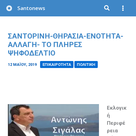
Μετάβαση
Santonews
στο
περιεχόμενο
ΣΑΝΤΟΡΙΝΗ-ΘΗΡΑΣΙΑ-ΕΝΟΤΗΤΑ-
ΑΛΛΑΓΗ- ΤΟ ΠΛΗΡΕΣ
ΨΗΦΟΔΕΛΤΙΟ
12 ΜΑΪ́ΟΥ, 2019
/
ΕΠΙΚΑΙΡΟΤΗΤΑ
ΠΟΛΙΤΙΚΗ
Εκλογικ
ή
Περιφέ
ρεια