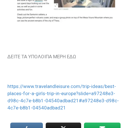
ΔΕΙΤΕ ΤΑ ΥΠΟΛΟΙΠΑ ΜΕΡΗ ΕΔΩ
https://www.travelandleisure.com/trip-ideas/best-
places-for-a-girls-trip-in-europe?slide=a97248e3-
d98c-4c7e-b8b1-04540adbad21#a97248e3-d98c-
4c7e-b8b1-04540adbad21