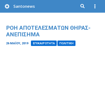
Μετάβαση
Santonews
στο
περιεχόμενο
ΡΟΗ ΑΠΟΤΕΛΕΣΜΑΤΩΝ ΘΗΡΑΣ-
ΑΝΕΠΙΣΗΜΑ
26 ΜΑΪ́ΟΥ, 2019
/
ΕΠΙΚΑΙΡΟΤΗΤΑ
ΠΟΛΙΤΙΚΗ