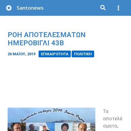
Μετάβαση
Santonews
στο
περιεχόμενο
ΡΟΗ ΑΠΟΤΕΛΕΣΜΑΤΩΝ
ΗΜΕΡΟΒΙΓΛΙ 43Β
26 ΜΑΪ́ΟΥ, 2019
/
ΕΠΙΚΑΙΡΟΤΗΤΑ
ΠΟΛΙΤΙΚΗ
Τα
αποτελέ
σματα,