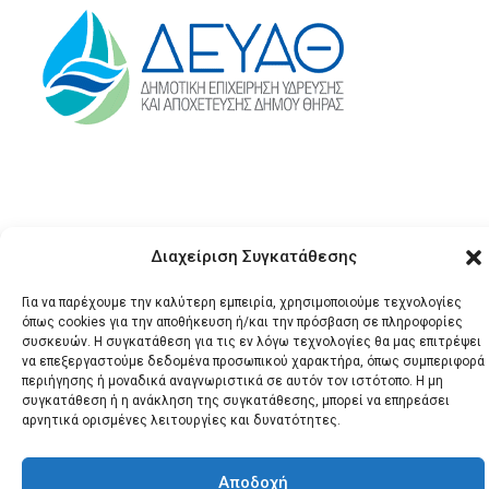
Διαχείριση Συγκατάθεσης
Για να παρέχουμε την καλύτερη εμπειρία, χρησιμοποιούμε τεχνολογίες
© 2026 Santonews - Όλα
όπως cookies για την αποθήκευση ή/και την πρόσβαση σε πληροφορίες
συσκευών. Η συγκατάθεση για τις εν λόγω τεχνολογίες θα μας επιτρέψει
τα δικαιώματα
να επεξεργαστούμε δεδομένα προσωπικού χαρακτήρα, όπως συμπεριφορά
κατοχυρωμένα.
περιήγησης ή μοναδικά αναγνωριστικά σε αυτόν τον ιστότοπο. Η μη
συγκατάθεση ή η ανάκληση της συγκατάθεσης, μπορεί να επηρεάσει
αρνητικά ορισμένες λειτουργίες και δυνατότητες.
Αποδοχή