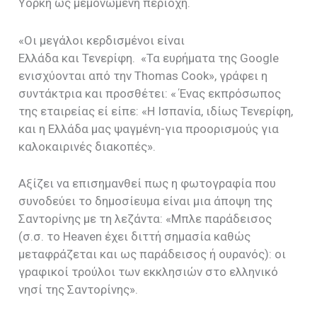
Υόρκη ως μεμονωμένη περιοχή.
«Οι μεγάλοι κερδισμένοι είναι
Ελλάδα και Τενερίφη. «Τα ευρήματα της Google
ενισχύονται από την Thomas Cook», γράφει η
συντάκτρια και προσθέτει: « Ένας εκπρόσωπος
της εταιρείας εί είπε: «Η Ισπανία, ιδίως Τενερίφη,
και η Ελλάδα μας ψαγμένη-για προορισμούς για
καλοκαιρινές διακοπές».
Αξίζει να επισημανθεί πως η φωτογραφία που
συνοδεύει το δημοσίευμα είναι μια άποψη της
Σαντορίνης με τη λεζάντα: «Μπλε παράδεισος
(σ.σ. το Heaven έχει διττή σημασία καθώς
μεταφράζεται και ως παράδεισος ή ουρανός): οι
γραφικοί τρούλοι των εκκλησιών στο ελληνικό
νησί της Σαντορίνης».