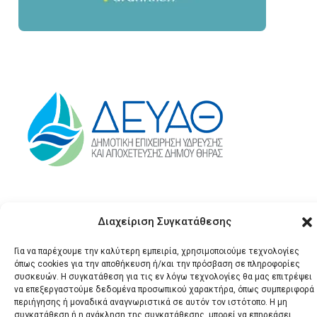
Διαχείριση Συγκατάθεσης
Για να παρέχουμε την καλύτερη εμπειρία, χρησιμοποιούμε τεχνολογίες
όπως cookies για την αποθήκευση ή/και την πρόσβαση σε πληροφορίες
συσκευών. Η συγκατάθεση για τις εν λόγω τεχνολογίες θα μας επιτρέψει
να επεξεργαστούμε δεδομένα προσωπικού χαρακτήρα, όπως συμπεριφορά
© 2026 Santonews - Όλα
περιήγησης ή μοναδικά αναγνωριστικά σε αυτόν τον ιστότοπο. Η μη
τα δικαιώματα
συγκατάθεση ή η ανάκληση της συγκατάθεσης, μπορεί να επηρεάσει