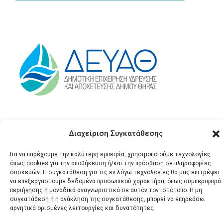
Διαχείριση Συγκατάθεσης
Για να παρέχουμε την καλύτερη εμπειρία, χρησιμοποιούμε τεχνολογίες
όπως cookies για την αποθήκευση ή/και την πρόσβαση σε πληροφορίες
συσκευών. Η συγκατάθεση για τις εν λόγω τεχνολογίες θα μας επιτρέψει
να επεξεργαστούμε δεδομένα προσωπικού χαρακτήρα, όπως συμπεριφορά
© 2026 Santonews - Όλα
περιήγησης ή μοναδικά αναγνωριστικά σε αυτόν τον ιστότοπο. Η μη
τα δικαιώματα
συγκατάθεση ή η ανάκληση της συγκατάθεσης, μπορεί να επηρεάσει
αρνητικά ορισμένες λειτουργίες και δυνατότητες.
κατοχυρωμένα.