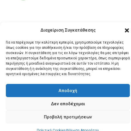
Διαχείριση Συγκατάθεσης
Για να παρέχουμε την καλύτερη εμπειρία, χρησιμοποιούμε τεχνολογίες
όπως cookies για την αποθήκευση ή/και την πρόσβαση σε πληροφορίες
συσκευών. Η συγκατάθεση για τις εν λόγω τεχνολογίες θα μας επιτρέψει
© 2026 Santonews - Όλα
να επεξεργαστούμε δεδομένα προσωπικού χαρακτήρα, όπως συμπεριφορά
τα δικαιώματα
περιήγησης ή μοναδικά αναγνωριστικά σε αυτόν τον ιστότοπο. Η μη
κατοχυρωμένα.
συγκατάθεση ή η ανάκληση της συγκατάθεσης, μπορεί να επηρεάσει
αρνητικά ορισμένες λειτουργίες και δυνατότητες.
Αποδοχή
Δεν αποδέχομαι
Προβολή προτιμήσεων
Πολιτική Cookies
Δήλωση Απορρήτου