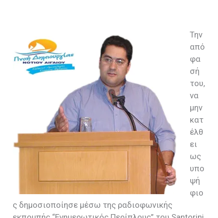
Την
από
φα
σή
του,
να
μην
κατ
έλθ
ει
ως
υπο
ψή
φιο
ς δημοσιοποίησε μέσω της ραδιοφωνικής
εκπομπής “Ενημερωτικός Περίπλους” του Santorini