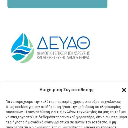
Διαχείριση Συγκατάθεσης
Για να παρέχουμε την καλύτερη εμπειρία, χρησιμοποιούμε τεχνολογίες
όπως cookies για την αποθήκευση ή/και την πρόσβαση σε πληροφορίες
συσκευών. Η συγκατάθεση για τις εν λόγω τεχνολογίες θα μας επιτρέψει
© 2026 Santonews - Όλα
να επεξεργαστούμε δεδομένα προσωπικού χαρακτήρα, όπως συμπεριφορά
τα δικαιώματα
περιήγησης ή μοναδικά αναγνωριστικά σε αυτόν τον ιστότοπο. Η μη
συγκατάθεση ή η ανάκληση της συγκατάθεσης, μπορεί να επηρεάσει