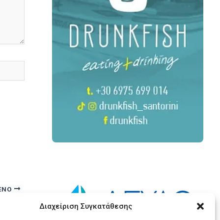
ΕΝΟ
Ο Τρύφωνας Αρβανίτης με το “Σαντορινιό Όραμα”
Διαχείριση Συγκατάθεσης