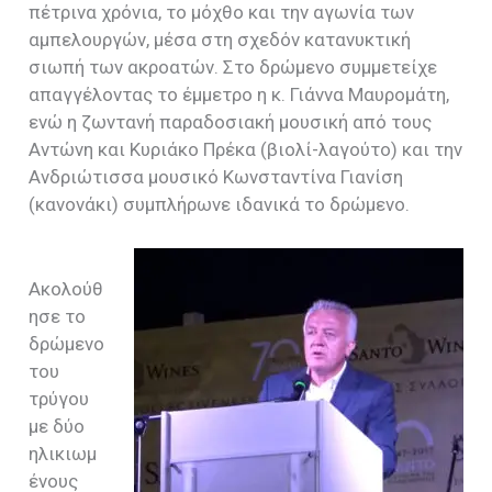
πέτρινα χρόνια, το μόχθο και την αγωνία των
αμπελουργών, μέσα στη σχεδόν κατανυκτική
σιωπή των ακροατών. Στο δρώμενο συμμετείχε
απαγγέλοντας το έμμετρο η κ. Γιάννα Μαυρομάτη,
ενώ η ζωντανή παραδοσιακή μουσική από τους
Αντώνη και Κυριάκο Πρέκα (βιολί-λαγούτο) και την
Ανδριώτισσα μουσικό Κωνσταντίνα Γιανίση
(κανονάκι) συμπλήρωνε ιδανικά το δρώμενο.
Ακολούθ
ησε το
δρώμενο
του
τρύγου
με δύο
ηλικιωμ
ένους