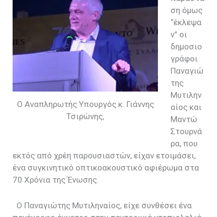
ση όμως
“έκλεψα
ν” οι
δημοσιο
γράφοι
Παναγιώ
της
Μυτιλην
Ο Αναπληρωτής Υπουργός κ. Γιάννης
αίος και
Τσιρώνης,
Μαντώ
Στουρνά
ρα, που
εκτός από χρέη παρουσιαστών, είχαν ετοιμάσει,
ένα συγκινητικό οπτικοακουστικό αφιέρωμα στα
70 Χρόνια της Ένωσης.
Ο Παναγιώτης Μυτιληναίος, είχε συνθέσει ένα