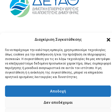
Διαχείριση Συγκατάθεσης
Για να παρέχουμε την καλύτερη εμπειρία, χρησιμοποιούμε τεχνολογίες
όπως cookies για την αποθήκευση ή/και την πρόσβαση σε πληροφορίες
συσκευών. Η συγκατάθεση για τις εν λόγω τεχνολογίες θα μας επιτρέψει
© 2026 Santonews - Όλα
να επεξεργαστούμε δεδομένα προσωπικού χαρακτήρα, όπως συμπεριφορά
περιήγησης ή μοναδικά αναγνωριστικά σε αυτόν τον ιστότοπο. Η μη
τα δικαιώματα
συγκατάθεση ή η ανάκληση της συγκατάθεσης, μπορεί να επηρεάσει
κατοχυρωμένα.
αρνητικά ορισμένες λειτουργίες και δυνατότητες.
Αποδοχή
Δεν αποδέχομαι