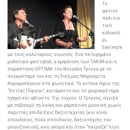
Το
φετινό
πολιτισ
τικό
καλοκαί
ρι,
ξεκίνησε
με τους καλύτερους οιωνούς. Ένα πετυχημένο
μαθητικό φεστιβάλ, η εμφάνιση των ΤΑΚΙΜ και η
παράσταση ΟΡΤΙΜΑ του Βαγγέλη Τρίγγα με το
συγκρότημά του και τη δική μας Μαργαρίτα
Καραμολέγκου στα φωνητικά. Το εντευκτήριο της
“Εστίας Πύργου”, κατάμεστο και το χειροκρότημα
ηχηρό και αβίαστο. Όχι τυχαία. Ο Τρίγγας, άγγιξε
με σεβασμό τη λαϊκή και ρεμπέτικη μουσική χωρίς
περιττές επιδείξεις δεξιοτεχνίας (και είναι
σπουδαίος, πολύ σπουδαίος, δεξιοτέχνης του
μπουζουκιού), ενώ ακόμα και όταν “πείραζε” λίγο