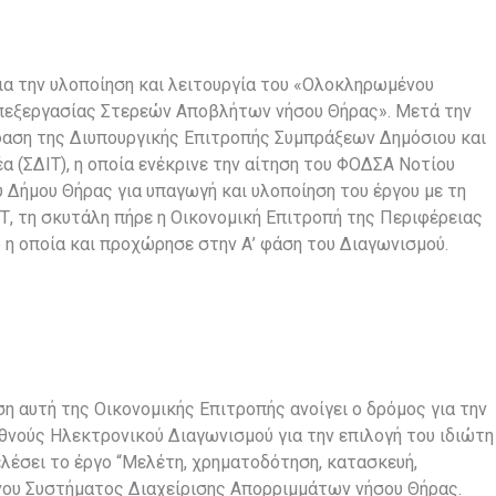
για την υλοποίηση και λειτουργία του «Ολοκληρωμένου
πεξεργασίας Στερεών Αποβλήτων νήσου Θήρας». Μετά την
ση της Διυπουργικής Επιτροπής Συμπράξεων Δημόσιου και
α (ΣΔΙΤ), η οποία ενέκρινε την αίτηση του ΦΟΔΣΑ Νοτίου
υ Δήμου Θήρας για υπαγωγή και υλοποίηση του έργου με τη
ΙΤ, τη σκυτάλη πήρε η Οικονομική Επιτροπή της Περιφέρειας
υ η οποία και προχώρησε στην Α’ φάση του Διαγωνισμού.
η αυτή της Οικονομικής Επιτροπής ανοίγει ο δρόμος για την
θνούς Ηλεκτρονικού Διαγωνισμού για την επιλογή του ιδιώτη
ελέσει το έργο “Μελέτη, χρηματοδότηση, κατασκευή,
ένου Συστήματος Διαχείρισης Απορριμμάτων νήσου Θήρας.