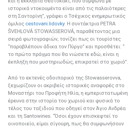
και η εκκλησία Θεοτοκάκι, που σύμφωνα με
ιστορικά ντοκουμέντα είναι από τις παλαιότερες
στη Σαντορίνη”, γράφει ο Τσέχικος ενημερωτικός
όμιλος
cestovani.lidovky
. Η συντάκτρια PETRA
ŠVEHLOVÁ STOWASSEROVÁ, παραθέτοντας μια
σειρά φωτογραφιών, τονίζει πως οι τουρίστες
“παραβλέπουν άδικα τον Πύργο” και προσθέτει: “
το πρώτο πράγμα που θα νιώσετε εδώ, είναι η
έκπληξη που μυστηριωδώς, επικρατεί στο χωριό”.
Από το εκτενές οδοιπορικό της
Stowasserovva,
ξεχωρίζουν οι ακριβείς ιστορικές αναφορές στο
Μοναστήρι του Προφήτη Ηλία, η εμπεριστατωμένη
έρευνα στην ιστορία του χωριού και φυσικά το
τέλος του ταξιδιού που οδηγεί στον Άγιο Ανδρέα
και τη
Santowines. “
Όσοι έχουν επισκεφτεί το
οινοποιείο, είμαι σίγουρη, πως θα συμφωνήσουν