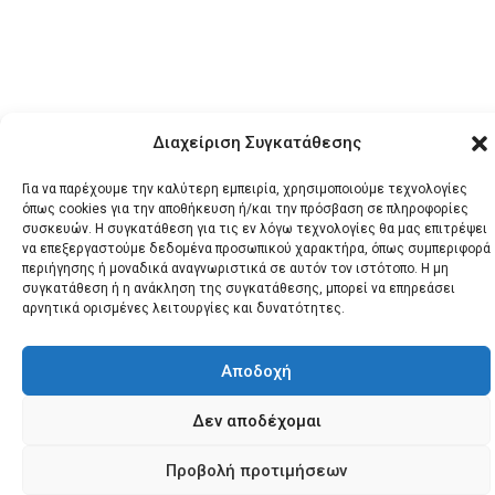
Διαχείριση Συγκατάθεσης
Για να παρέχουμε την καλύτερη εμπειρία, χρησιμοποιούμε τεχνολογίες
© 2026 Santonews - Όλα
όπως cookies για την αποθήκευση ή/και την πρόσβαση σε πληροφορίες
τα δικαιώματα
συσκευών. Η συγκατάθεση για τις εν λόγω τεχνολογίες θα μας επιτρέψει
να επεξεργαστούμε δεδομένα προσωπικού χαρακτήρα, όπως συμπεριφορά
κατοχυρωμένα.
περιήγησης ή μοναδικά αναγνωριστικά σε αυτόν τον ιστότοπο. Η μη
συγκατάθεση ή η ανάκληση της συγκατάθεσης, μπορεί να επηρεάσει
αρνητικά ορισμένες λειτουργίες και δυνατότητες.
Αποδοχή
Δεν αποδέχομαι
Προβολή προτιμήσεων