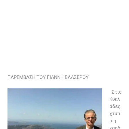
ΠΑΡΕΜΒΑΣΗ ΤΟΥ ΓΙΑΝΝΗ ΒΛΑΣΕΡΟΥ
Στις
Κυκλ
άδες
χτυπ
ά η
καρδ