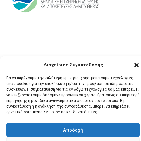
Διαχείριση Συγκατάθεσης
© 2026 Santonews - Όλα
τα δικαιώματα
Για να παρέχουμε την καλύτερη εμπειρία, χρησιμοποιούμε τεχνολογίες
όπως cookies για την αποθήκευση ή/και την πρόσβαση σε πληροφορίες
κατοχυρωμένα.
συσκευών. Η συγκατάθεση για τις εν λόγω τεχνολογίες θα μας επιτρέψει
να επεξεργαστούμε δεδομένα προσωπικού χαρακτήρα, όπως συμπεριφορά
περιήγησης ή μοναδικά αναγνωριστικά σε αυτόν τον ιστότοπο. Η μη
συγκατάθεση ή η ανάκληση της συγκατάθεσης, μπορεί να επηρεάσει
αρνητικά ορισμένες λειτουργίες και δυνατότητες.
Αποδοχή