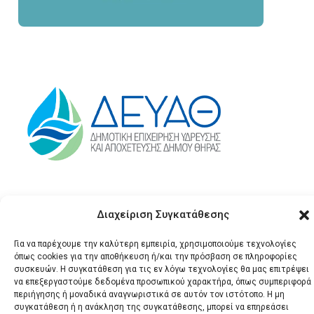
Διαχείριση Συγκατάθεσης
Για να παρέχουμε την καλύτερη εμπειρία, χρησιμοποιούμε τεχνολογίες
όπως cookies για την αποθήκευση ή/και την πρόσβαση σε πληροφορίες
συσκευών. Η συγκατάθεση για τις εν λόγω τεχνολογίες θα μας επιτρέψει
να επεξεργαστούμε δεδομένα προσωπικού χαρακτήρα, όπως συμπεριφορά
© 2026 Santonews - Όλα
περιήγησης ή μοναδικά αναγνωριστικά σε αυτόν τον ιστότοπο. Η μη
τα δικαιώματα
συγκατάθεση ή η ανάκληση της συγκατάθεσης, μπορεί να επηρεάσει