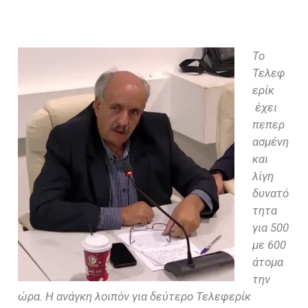
Το
Τελεφ
ερίκ
έχει
πεπερ
ασμένη
και
λίγη
δυνατό
τητα
για 500
με 600
άτομα
την
ώρα. Η ανάγκη λοιπόν για δεύτερο Τελεφερίκ