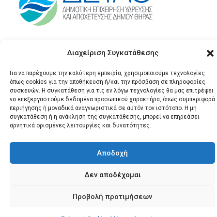
Διαχείριση Συγκατάθεσης
Για να παρέχουμε την καλύτερη εμπειρία, χρησιμοποιούμε τεχνολογίες
όπως cookies για την αποθήκευση ή/και την πρόσβαση σε πληροφορίες
συσκευών. Η συγκατάθεση για τις εν λόγω τεχνολογίες θα μας επιτρέψει
να επεξεργαστούμε δεδομένα προσωπικού χαρακτήρα, όπως συμπεριφορά
περιήγησης ή μοναδικά αναγνωριστικά σε αυτόν τον ιστότοπο. Η μη
© 2026 Santonews - Όλα
συγκατάθεση ή η ανάκληση της συγκατάθεσης, μπορεί να επηρεάσει
τα δικαιώματα
αρνητικά ορισμένες λειτουργίες και δυνατότητες.
κατοχυρωμένα.
Αποδοχή
Δεν αποδέχομαι
Προβολή προτιμήσεων