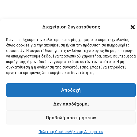
Διαχείριση Συγκατάθεσης
Για να παρέχουμε την καλύτερη εμπειρία, χρησιμοποιούμε τεχνολογίες
όπως cookies για την αποθήκευση ή/και την πρόσβαση σε πληροφορίες
© 2026 Santonews - Όλα
συσκευών. Η συγκατάθεση για τις εν λόγω τεχνολογίες θα μας επιτρέψει
τα δικαιώματα
να επεξεργαστούμε δεδομένα προσωπικού χαρακτήρα, όπως συμπεριφορά
κατοχυρωμένα.
περιήγησης ή μοναδικά αναγνωριστικά σε αυτόν τον ιστότοπο. Η μη
συγκατάθεση ή η ανάκληση της συγκατάθεσης, μπορεί να επηρεάσει
αρνητικά ορισμένες λειτουργίες και δυνατότητες.
Αποδοχή
Δεν αποδέχομαι
Προβολή προτιμήσεων
Πολιτική Cookies
Δήλωση Απορρήτου