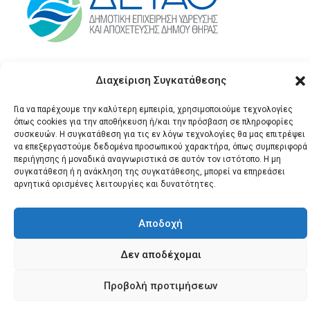
Διαχείριση Συγκατάθεσης
Για να παρέχουμε την καλύτερη εμπειρία, χρησιμοποιούμε τεχνολογίες
όπως cookies για την αποθήκευση ή/και την πρόσβαση σε πληροφορίες
συσκευών. Η συγκατάθεση για τις εν λόγω τεχνολογίες θα μας επιτρέψει
να επεξεργαστούμε δεδομένα προσωπικού χαρακτήρα, όπως συμπεριφορά
περιήγησης ή μοναδικά αναγνωριστικά σε αυτόν τον ιστότοπο. Η μη
© 2026 Santonews - Όλα
συγκατάθεση ή η ανάκληση της συγκατάθεσης, μπορεί να επηρεάσει
αρνητικά ορισμένες λειτουργίες και δυνατότητες.
τα δικαιώματα
κατοχυρωμένα.
Αποδοχή
Δεν αποδέχομαι
Προβολή προτιμήσεων