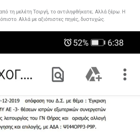
από τη μελέτη Τσιργή, το αντιληφθήκατε;. Αλλά ξέρω. Η
ιόπιστο. Αλλά με αξιόπιστες πηγές, δυστυχώς.