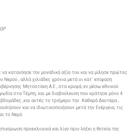
ΔΩΡ
 να κατανόησε την μοναδική αξία του και να μίλησε πρώτος
ου Νερού , αλλά χιλιάδες χρόνια μετά οι κατ΄ επίφαση
υβέρνησης Μητσοτάκη Α.Ε , στα κρυφά, εν μέσω εθνικού
αγωδία στα Τέμπη, και με διαβούλευση που κράτησε μόνο 4
 εβδομάδες ,και αυτές το τριήμερο την Καθαρά Δευτέρα ,
ουλήσουν και να ιδιωτικοποιήσουν μετά την Ενέργεια, τις
ι το Νερό.
επικύρωση προεκλογικά και λίγο πριν λήξει η θητεία της