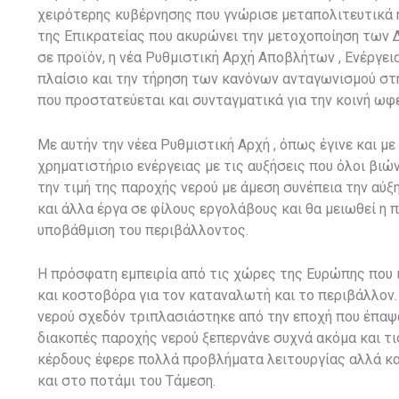
χειρότερης κυβέρνησης που γνώρισε μεταπολιτευτικά 
της Επικρατείας που ακυρώνει την μετοχοποίηση των 
σε προϊόν, η νέα Ρυθμιστική Αρχή Αποβλήτων , Ενέργει
πλαίσιο και την τήρηση των κανόνων ανταγωνισμού στη
που προστατεύεται και συνταγματικά για την κοινή ωφ
Με αυτήν την νέεα Ρυθμιστική Αρχή , όπως έγινε και μ
χρηματιστήριο ενέργειας με τις αυξήσεις που όλοι βιώ
την τιμή της παροχής νερού με άμεση συνέπεια την αύξ
και άλλα έργα σε φίλους εργολάβους και θα μειωθεί 
υποβάθμιση του περιβάλλοντος.
Η πρόσφατη εμπειρία από τις χώρες της Ευρώπης που 
και κοστοβόρα για τον καταναλωτή και το περιβάλλον. Σ
νερού σχεδόν τριπλασιάστηκε από την εποχή που έπαψαν
διακοπές παροχής νερού ξεπερνάνε συχνά ακόμα και τ
κέρδους έφερε πολλά προβλήματα λειτουργίας αλλά κα
και στο ποτάμι του Τάμεση.