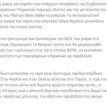
η χώρα, και παρόλο που υπάρχουν αποφάσεις του Συμβουλίου
Δημόσιων Υπηρεσιών παροχής ύδατος και την μετατροπή του
ας και Υδάτων θέλει δήθεν να ρυθμίσει το ανταγωνιστικό
ν αγορά του νερού ,που αποτελεί πάγια δημόσιο μονοπώλιο
έλεια του στους πολίτες.
ε τον ηλεκτρισμό που ξεπούλησαν την ΔΕΗ, που μπήκε στο
νουμε, δημιουργούν το θεσμικό τρόπο που θα χειραγωγηθεί
ηση των τιμολογίων στις κατά τόπους ΔΕΥΑ , να ανατεθούν
η ποιότητα των παρεχόμενων υπηρεσιών με παράλληλη
ιδιωτικοποιήσαν το νερό είναι δυστυχώς σφόδρα επώδυνη
την Αγγλία και στην Ουαλία αλλά και στο Παρίσι , η τιμή του
 να είναι κάτω από δημόσιο φορά οι υπηρεσίες αυτές , οι
ις 24 ώρες, ενώ η απουσία βασικών επενδύσεων στο βωμό το
ι τεράστιας μόλυνσης του υδάτινου περιβάλλοντος ακόμα