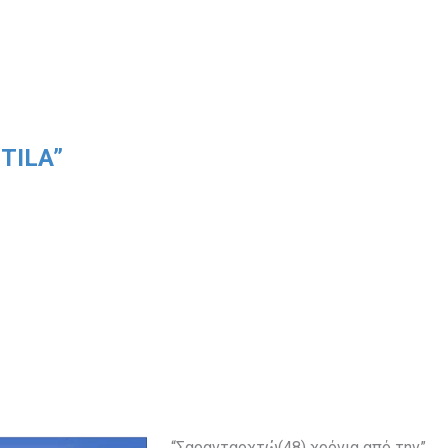
TILA”
“Σαρανταοχτώ(48) χρόνια από την”