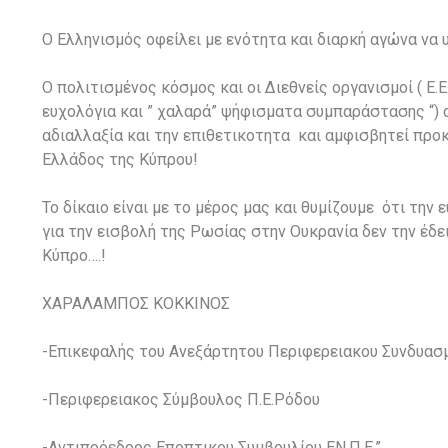
Ο Ελληνισμός οφείλει με ενότητα και διαρκή αγώνα να 
Ο πολιτισμένος κόσμος και οι Διεθνείς οργανισμοί ( Ε.Ε
ευχολόγια και ” χαλαρά” ψήφισματα συμπαράστασης “) α
αδιαλλαξία και την επιθετικοτητα και αμφισβητεί προκ
Ελλάδος της Κύπρου!
Το δίκαιο είναι με το μέρος μας και θυμίζουμε ότι την
για την εισβολή της Ρωσίας στην Ουκρανία δεν την έδε
Κύπρο….!
ΧΑΡΑΛΑΜΠΟΣ ΚΟΚΚΙΝΟΣ
-Επικεφαλής του Ανεξάρτητου Περιφερειακου Συνδυα
-Περιφερειακος Σύμβουλος Π.Ε.Ρόδου
-Αντιπρόεδρος Εποπτικου Συμβουλίου ΕΝ.Π.Ε.”.