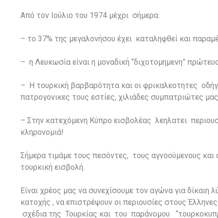
Από τον Ιούλιο του 1974 μέχρι σήμερα:
– το 37% της μεγαλονήσου έχει καταληφθεί και παραμέ
– η Λευκωσία είναι η μοναδική “διχοτομημενη” πρώτευ
– Η τουρκική βαρβαρότητα και οι φρικαλεοτητες οδήγ
πατρογονικες τους εστίες, χιλιάδες συμπατριώτες μας
– Στην κατεχόμενη Κύπρο εισβολέας λεηλατει περιουσ
κληρονομιά!
Σήμερα τιμάμε τους πεσόντες, τους αγνοούμενους και 
τουρκική εισβολή.
Είναι χρέος μας να συνεχίσουμε τον αγώνα για δίκαιη
κατοχής , να επιστρέψουν οι περιουσίες στους Έλλην
σχέδια της Τουρκίας και του παράνομου “τουρκοκυπ