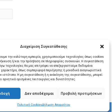
Διαχείριση Συγκατάθεσης
χουμε την καλύτερη εμπειρία, χρησιμοποιούμε τεχνολογίες όπως cookies
οθήκευση ή/και την πρόσβαση σε πληροφορίες συσκευών. Η συγκατάθεση
λόγω τεχνολογίες θα μας επιτρέψει να επεξεργαστούμε δεδομένα
 χαρακτήρα, όπως συμπεριφορά περιήγησης ή μοναδικά αναγνωριστικά
ΕΝΟ
ον ιστότοπο. Η μη συγκατάθεση ή η ανάκληση της συγκατάθεσης, μπορεί
ει αρνητικά ορισμένες λειτουργίες και δυνατότητες.
ΟΡΙΝΗ
οδοχή
Δεν αποδέχομαι
Προβολή προτιμήσεων
Πολιτική Cookies
Δήλωση Απορρήτου