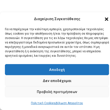
Διαχείριση Συγκατάθεσης
Για να παρέχουμε την καλύτερη εμπειρία, χρησιμοποιούμε τεχνολογίες
όπως cookies για την αποθήκευση ή/και την πρόσβαση σε πληροφορίες
© 2026 Santonews - Όλα
συσκευών. Η συγκατάθεση για τις εν λόγω τεχνολογίες θα μας επιτρέψει
τα δικαιώματα
να επεξεργαστούμε δεδομένα προσωπικού χαρακτήρα, όπως συμπεριφορά
περιήγησης ή μοναδικά αναγνωριστικά σε αυτόν τον ιστότοπο. Η μη
κατοχυρωμένα.
συγκατάθεση ή η ανάκληση της συγκατάθεσης, μπορεί να επηρεάσει
αρνητικά ορισμένες λειτουργίες και δυνατότητες.
Αποδοχή
Δεν αποδέχομαι
Προβολή προτιμήσεων
Πολιτική Cookies
Δήλωση Απορρήτου