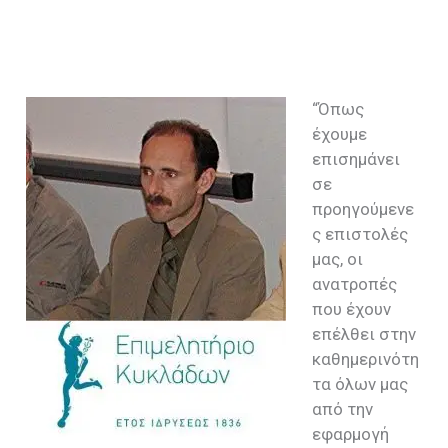
“Όπως
έχουμε
επισημάνει
σε
προηγούμενε
ς επιστολές
μας, οι
ανατροπές
που έχουν
επέλθει στην
καθημερινότη
τα όλων μας
από την
εφαρμογή