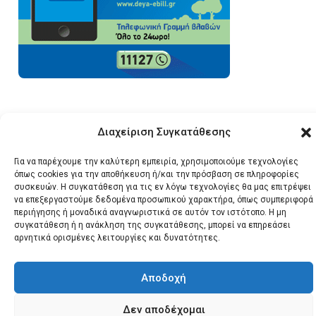
Διαχείριση Συγκατάθεσης
© 2026 Santonews - Όλα
Για να παρέχουμε την καλύτερη εμπειρία, χρησιμοποιούμε τεχνολογίες
τα δικαιώματα
όπως cookies για την αποθήκευση ή/και την πρόσβαση σε πληροφορίες
συσκευών. Η συγκατάθεση για τις εν λόγω τεχνολογίες θα μας επιτρέψει
κατοχυρωμένα.
να επεξεργαστούμε δεδομένα προσωπικού χαρακτήρα, όπως συμπεριφορά
περιήγησης ή μοναδικά αναγνωριστικά σε αυτόν τον ιστότοπο. Η μη
συγκατάθεση ή η ανάκληση της συγκατάθεσης, μπορεί να επηρεάσει
αρνητικά ορισμένες λειτουργίες και δυνατότητες.
Αποδοχή
Δεν αποδέχομαι