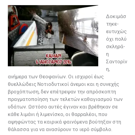
Δοκιμάσ
τηκε-
ευτυχώς
όχι πολύ
σκληρά-
η
Σαντορίν
η,
ανήμερα των Θεοφανίων. Οι ισχυροί έως
θυελλώδεις Νοτιοδυτικοί άνεμοι και η συνεχής
βροχόπτωση, δεν επέτρεψαν την απρόσκοπτη
πραγματοποίηση των τελετών καθαγιασμού των
υδάτων. Ωστόσο αυτές έγιναν και βρέθηκαν σε
κάθε λιμάνι ή λιμενίσκο, οι θαρραλέοι, που
αψηφώντας τα καιρικά φαινόμενα βούτηξαν στη
θάλασσα για να ανασύρουν το ιερό σύμβολο.