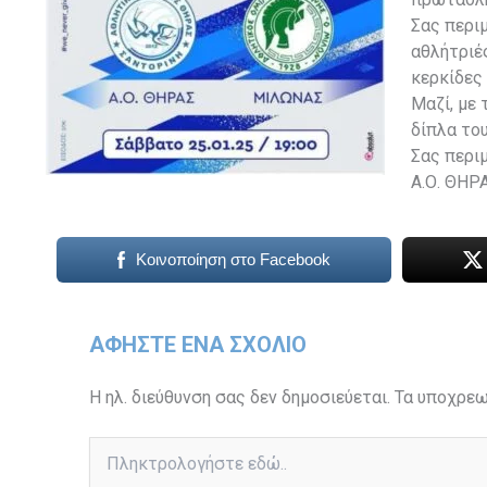
Σας περι
αθλήτριές
κερκίδες 
Μαζί, με 
δίπλα το
Σας περι
Α.Ο. ΘΗΡΑ
Κοινοποίηση στο Facebook
ΑΦΉΣΤΕ ΈΝΑ ΣΧΌΛΙΟ
Η ηλ. διεύθυνση σας δεν δημοσιεύεται.
Τα υποχρεω
Πληκτρολογήστε
εδώ..