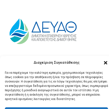
Διαχείριση Συγκατάθεσης
Για να παρέχουμε την καλύτερη εμπειρία, χρησιμοποιούμε τεχνολογίες
όπως cookies για την αποθήκευση ή/και την πρόσβαση σε πληροφορίες
συσκευών. Η συγκατάθεση για τις εν λόγω τεχνολογίες θα μας επιτρέψει
να επεξεργαστούμε δεδομένα προσωπικού χαρακτήρα, όπως συμπεριφορά
© 2026 Santonews - Όλα
περιήγησης ή μοναδικά αναγνωριστικά σε αυτόν τον ιστότοπο. Η μη
τα δικαιώματα
συγκατάθεση ή η ανάκληση της συγκατάθεσης, μπορεί να επηρεάσει
αρνητικά ορισμένες λειτουργίες και δυνατότητες.
κατοχυρωμένα.