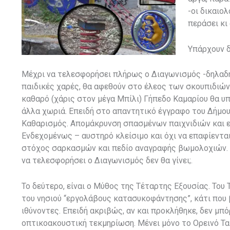
-οι δικαιο
περάσει κι 
Υπάρχουν δ
Μέχρι να τελεσφορήσει πλήρως ο Διαγωνισμός -δηλαδή
παιδικές χαρές, θα αφεθούν στο έλεος των σκουπιδιών
καθαρό (χάρις στον μέγα Μπίλι) Γήπεδο Καμαρίου θα υπ
άλλα χωριά. Επειδή στο απαντητικό έγγραφο του Δήμου, 
Καθαρισμός. Απομάκρυνση σπασμένων παιχνιδιών και 
Ενδεχομένως – αυστηρό κλείσιμο και όχι να επαφίενται 
στόχος σαρκασμών και πεδίο αναγραφής βωμολοχιών. Μ
να τελεσφορήσει ο Διαγωνισμός δεν θα γίνει;.
Το δεύτερο, είναι ο Μύθος της Τέταρτης Εξουσίας. Του
του νησιού “εργολάβους κατασυκοφάντησης”, κάτι που 
ιθύνοντες. Επειδή ακριβώς, αν και προκλήθηκε, δεν μπ
οπτικοακουστική τεκμηρίωση. Μένει μόνο το Ορεινό Ταμ