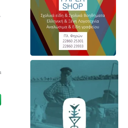
ν
.
α