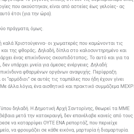
λογίες που ακούστηκαν, είναι από αστείες έως γελοίες- ας
αυτό έτσι (για την ώρα).
ύο πράγματα, όμως.
 καλά Χριστούγεννα- οι χωματερές που καμώνονται τις
 και της φθοράς;. Δηλαδή, δίπλα στο καλοσυντηρημένο και
άρχει ένας επικίνδυνος σκουπιδότοπος;. Το αυτό και για τα
δεν υπάρχει μνεία για άμεσες ενέργειες. Δηλαδή:
επικίνδυνα φθαρμένων οργάνων αναψυχής. Περίφραξη.
οι “αρμόδιοι” σε αυτές τις ταμπέλες που ήδη έχουν γίνει
ε άλλα λόγια, ένα αισθητικό και πρακτικό συμμάζεμα ΜΕΧΡ
 Τύπου δηλαδή. Η Δημοτική Αρχή Σαντορίνης, θεωρεί τα ΜΜΕ
βέβαια μετά την κατακραυγή, δεν επανέλαβε κανείς από τους
όρεσε να καταρρίψει ΟΥΤΕ ΕΝΑ ρεπορτάζ, που περιείχε
είο, να φρουμάζει σε κάθε εικόνα, μαρτυρία ή διαμαρτυρία.