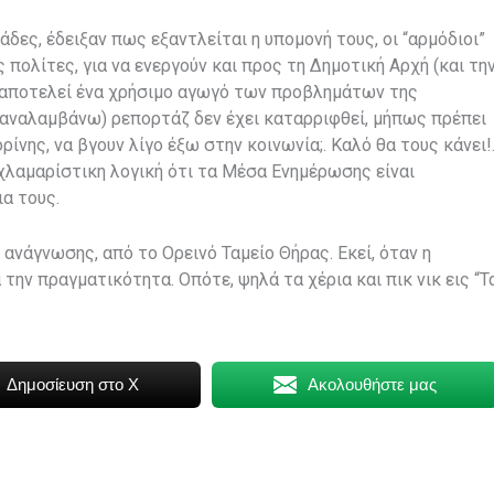
άδες, έδειξαν πως εξαντλείται η υπομονή τους, οι “αρμόδιοι”
 πολίτες, για να ενεργούν και προς τη Δημοτική Αρχή (και τη
 αποτελεί ένα χρήσιμο αγωγό των προβλημάτων της
παναλαμβάνω) ρεπορτάζ δεν έχει καταρριφθεί, μήπως πρέπει
νης, να βγουν λίγο έξω στην κοινωνία;. Καλό θα τους κάνει!
αχλαμαρίστικη λογική ότι τα Μέσα Ενημέρωσης είναι
α τους.
ανάγνωσης, από το Ορεινό Ταμείο Θήρας. Εκεί, όταν η
την πραγματικότητα. Οπότε, ψηλά τα χέρια και πικ νικ εις “Τ
Δημοσίευση στο X
Ακολουθήστε μας