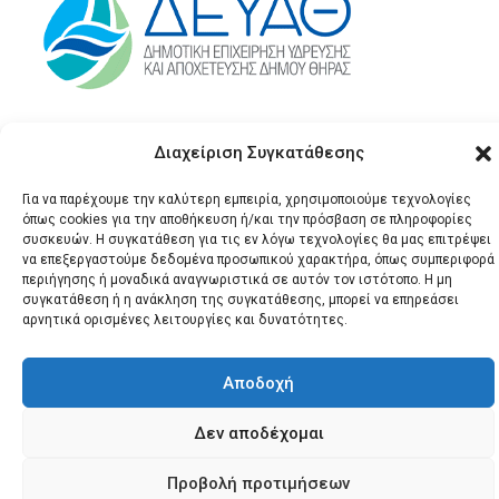
Διαχείριση Συγκατάθεσης
Για να παρέχουμε την καλύτερη εμπειρία, χρησιμοποιούμε τεχνολογίες
όπως cookies για την αποθήκευση ή/και την πρόσβαση σε πληροφορίες
συσκευών. Η συγκατάθεση για τις εν λόγω τεχνολογίες θα μας επιτρέψει
να επεξεργαστούμε δεδομένα προσωπικού χαρακτήρα, όπως συμπεριφορά
περιήγησης ή μοναδικά αναγνωριστικά σε αυτόν τον ιστότοπο. Η μη
© 2026 Santonews - Όλα
συγκατάθεση ή η ανάκληση της συγκατάθεσης, μπορεί να επηρεάσει
τα δικαιώματα
αρνητικά ορισμένες λειτουργίες και δυνατότητες.
κατοχυρωμένα.
Αποδοχή
Δεν αποδέχομαι
Προβολή προτιμήσεων