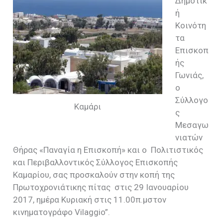
Δημοτικ
ή
Κοινότη
τα
Επισκοπ
ής
Γωνιάς,
ο
Σύλλογο
Καμάρι
ς
Μεσαγω
νιατών
Θήρας «Παναγία η Επισκοπή» και ο Πολιτιστικός
και Περιβαλλοντικός Σύλλογος Επισκοπής
Καμαρίου, σας προσκαλούν στην κοπή της
Πρωτοχρονιάτικης πίτας στις 29 Ιανουαρίου
2017, ημέρα Κυριακή στις 11.00π.μστον
κινηματογράφο Vilaggio”.