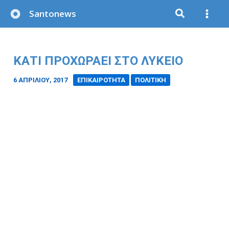
Μετάβαση
Santonews
στο
περιεχόμενο
ΚΑΤΙ ΠΡΟΧΩΡΑΕΙ ΣΤΟ ΛΥΚΕΙΟ
6 ΑΠΡΙΛΊΟΥ, 2017
/
ΕΠΙΚΑΙΡΟΤΗΤΑ
ΠΟΛΙΤΙΚΗ