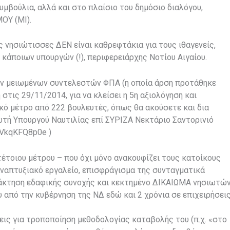
μβούλια, αλλά και στο πλαίσιο του δημόσιο διαλόγου,
ΟΥ (ΜΙ).
ις νησιώτισσες ΔΕΝ είναι καθρεφτάκια για τους ιθαγενείς,
άποιων υπουργών (!), περιφερειάρχης Νοτίου Αιγαίου.
ων μειωμένων συντελεστών ΦΠΑ (η οποία άρση προτάθηκε
τις 29/11/2014, για να κλείσει η 5η αξιολόγηση και
ό μέτρο από 222 βουλευτές, όπως θα ακούσετε και δια
ωτή Υπουργού Ναυτιλίας επί ΣΥΡΙΖΑ Νεκτάριο Σαντορινιό
-VkqKFQ8p0e )
ς τέτοιου μέτρου – που όχι μόνο ανακουφίζει τους κατοίκους
αναπτυξιακό εργαλείο, επισφράγισμα της συνταγματικά
τάκτηση εδαφικής συνοχής και κεκτημένο ΔΙΚΑΙΩΜΑ νησιωτώ
 από την κυβέρνηση της ΝΔ εδώ και 2 χρόνια σε επιχειρήσει
σεις για τροποποίηση μεθοδολογίας καταβολής του (π.χ. «στο