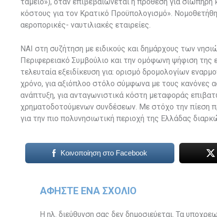
ταμείο»), όταν επιβεβαιώνεται η πρόθεση για σιωπηρή
κόστους για τον Κρατικό Προϋπολογισμό». Νομοθετήθηκ
αεροπορικές- ναυτιλιακές εταιρείες.
ΝΑΙ στη συζήτηση με ειδικούς και δημάρχους των νησι
Περιφερειακό Συμβούλιο και την ομόφωνη ψήφιση της ε
τελευταία εξειδίκευση για: ορισμό δρομολογίων εναρμ
χρόνο, για αξιόπλοο στόλο σύμφωνα με τους κανόνες α
ανάπτυξη, για ανταγωνιστικά κόστη μεταφοράς επιβατ
χρηματοδοτούμενων συνδέσεων. Με στόχο την πίεση πρ
για την πιο πολυνησιωτική περιοχή της Ελλάδας διαρκώς
Κοινοποίηση στο Facebook
ΑΦΉΣΤΕ ΈΝΑ ΣΧΌΛΙΟ
Η ηλ. διεύθυνση σας δεν δημοσιεύεται.
Τα υποχρεω