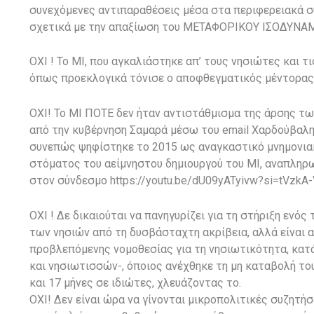
συνεχόμενες αντιπαραθέσεις μέσα στα περιφερειακά συ
σχετικά με την απαξίωση του ΜΕΤΑΦΟΡΙΚΟΥ ΙΣΟΔΥΝΑΜ
ΟΧΙ ! Το ΜΙ, που αγκαλιάστηκε απ’ τους νησιώτες και τ
όπως προεκλογικά τόνισε ο αποφθεγματικός μέντορας κ
ΟΧΙ! Το ΜΙ ΠΟΤΕ δεν ήταν αντιστάθμισμα της άρσης τ
από την κυβέρνηση Σαμαρά μέσω του email Χαρδούβαλη σ
συνεπώς ψηφίστηκε το 2015 ως αναγκαστικό μνημονιακ
στόματος του αείμνηστου δημιουργού του ΜΙ, αναπληρ
στον σύνδεσμο https://youtu.be/dU09yATyivw?si=tVzkA
ΟΧΙ ! Δε δικαιούται να πανηγυρίζει για τη στήριξη ενό
των νησιών από τη δυσβάσταχτη ακρίβεια, αλλά είναι 
προβλεπόμενης νομοθεσίας για τη νησιωτικότητα, κα
και νησιωτισσών-, όποιος ανέχθηκε τη μη καταβολή του
και 17 μήνες σε ιδιώτες, χλευάζοντας το.
ΟΧΙ! Δεν είναι ώρα να γίνονται μικροπολιτικές συζητή