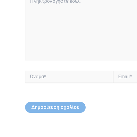
εδώ..
Όνομα*
Email*