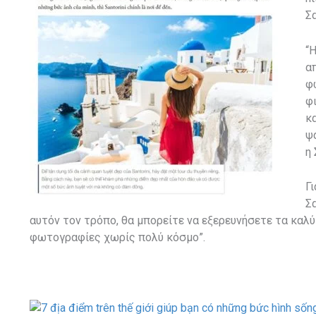
Σ
“
α
φ
φ
κ
ψ
η 
Γ
Σ
αυτόν τον τρόπο, θα μπορείτε να εξερευνήσετε τα καλύ
φωτογραφίες χωρίς πολύ κόσμο”.