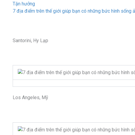
Tận hưởng
7 địa điểm trên thế giới giúp bạn có những bức hình sống 
Santorini, Hy Lạp
Los Angeles, Mỹ