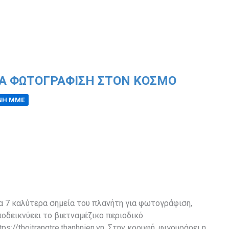
ΙΑ ΦΩΤΟΓΡΑΦΙΣΗ ΣΤΟΝ ΚΟΣΜΟ
ΘΝΗ ΜΜΕ
α 7 καλύτερα σημεία του πλανήτη για φωτογράφιση,
ποδεικνύεει το βιετναμέζικο περιοδικό
tps://thoitrangtre.thanhnien.vn. Στην κορυφή, φιγουράρει η