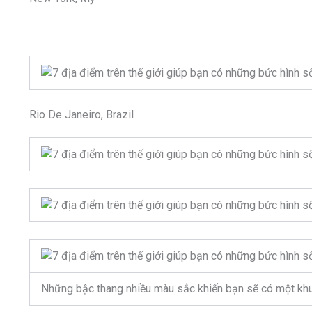
Rio De Janeiro, Brazil
Những bậc thang nhiều màu sắc khiến bạn sẽ có một khun