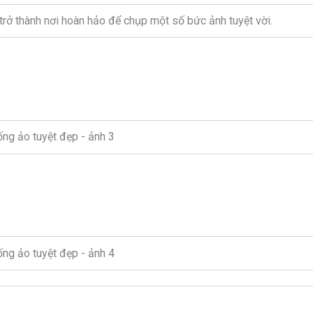
trở thành nơi hoàn hảo để chụp một số bức ảnh tuyệt vời.