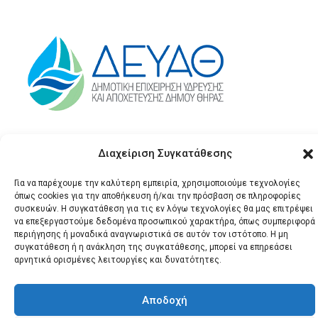
Διαχείριση Συγκατάθεσης
Για να παρέχουμε την καλύτερη εμπειρία, χρησιμοποιούμε τεχνολογίες
όπως cookies για την αποθήκευση ή/και την πρόσβαση σε πληροφορίες
συσκευών. Η συγκατάθεση για τις εν λόγω τεχνολογίες θα μας επιτρέψει
να επεξεργαστούμε δεδομένα προσωπικού χαρακτήρα, όπως συμπεριφορά
περιήγησης ή μοναδικά αναγνωριστικά σε αυτόν τον ιστότοπο. Η μη
© 2026 Santonews - Όλα
συγκατάθεση ή η ανάκληση της συγκατάθεσης, μπορεί να επηρεάσει
τα δικαιώματα
αρνητικά ορισμένες λειτουργίες και δυνατότητες.
κατοχυρωμένα.
Αποδοχή