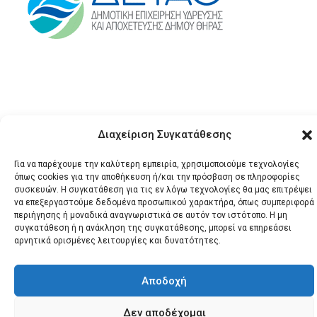
Διαχείριση Συγκατάθεσης
Για να παρέχουμε την καλύτερη εμπειρία, χρησιμοποιούμε τεχνολογίες
© 2026 Santonews - Όλα
όπως cookies για την αποθήκευση ή/και την πρόσβαση σε πληροφορίες
τα δικαιώματα
συσκευών. Η συγκατάθεση για τις εν λόγω τεχνολογίες θα μας επιτρέψει
κατοχυρωμένα.
να επεξεργαστούμε δεδομένα προσωπικού χαρακτήρα, όπως συμπεριφορά
περιήγησης ή μοναδικά αναγνωριστικά σε αυτόν τον ιστότοπο. Η μη
συγκατάθεση ή η ανάκληση της συγκατάθεσης, μπορεί να επηρεάσει
αρνητικά ορισμένες λειτουργίες και δυνατότητες.
Αποδοχή
Δεν αποδέχομαι