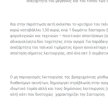
ανεξάρτητα του μεγέθους και του τόπου των 
Και στην περίπτωση αυτή εκλείπει το κριτήριο του τελ
ευρώ καταβάλλει 1,50 ευρώ, ενώ 1 δωμάτιο 5αστερου 
φορολογικών και τεχνικών – ποιοτικών απαιτήσεων (αδ
αδικαιολόγητα δύο ταχύτητες στην αγορά. Για παράδειγ
ανεξάρτητα του τελικού τιμήματος έχουν ευνοϊκότερη
απαίτηση σήματος λειτουργίας, από ένα σετ 3 συμβατι
Ο μη περιορισμός λειτουργίας της βραχυχρόνιας μίσθω
διαθεσίμων ακινήτων, δημιουργεί στρέβλωση στην αγορ
ιδιωτικό τομέα αλλά και τους δημόσιους λειτουργούς (
κλπ) κάτι που δυστυχώς χαρακτηρίζει την Σαντορίνη.