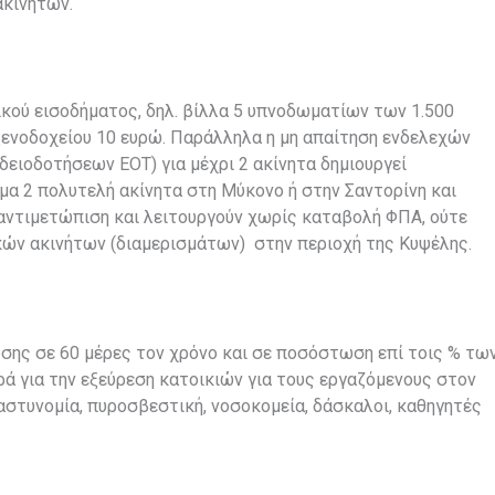
ακινήτων.
ικού εισοδήματος, δηλ. βίλλα 5 υπνοδωματίων των 1.500
ξενοδοχείου 10 ευρώ. Παράλληλα η μη απαίτηση ενδελεχών
ειοδοτήσεων ΕΟΤ) για μέχρι 2 ακίνητα δημιουργεί
μα 2 πολυτελή ακίνητα στη Μύκονο ή στην Σαντορίνη και
 αντιμετώπιση και λειτουργούν χωρίς καταβολή ΦΠΑ, ούτε
κών ακινήτων (διαμερισμάτων) στην περιοχή της Κυψέλης.
σης σε 60 μέρες τον χρόνο και σε ποσόστωση επί τοις % τω
ά για την εξεύρεση κατοικιών για τους εργαζόμενους στον
αστυνομία, πυροσβεστική, νοσοκομεία, δάσκαλοι, καθηγητές