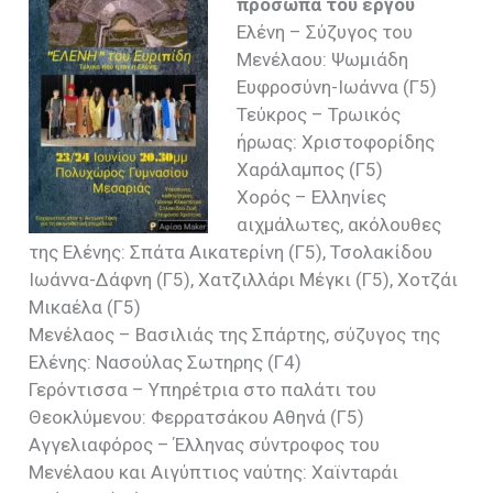
πρόσωπα του έργου
Ελένη – Σύζυγος του
Μενέλαου: Ψωμιάδη
Ευφροσύνη-Ιωάννα (Γ5)
Τεύκρος – Τρωικός
ήρωας: Χριστοφορίδης
Χαράλαμπος (Γ5)
Χορός – Ελληνίες
αιχμάλωτες, ακόλουθες
της Ελένης: Σπάτα Αικατερίνη (Γ5), Τσολακίδου
Ιωάννα-Δάφνη (Γ5), Χατζιλλάρι Μέγκι (Γ5), Χοτζάι
Μικαέλα (Γ5)
Μενέλαος – Βασιλιάς της Σπάρτης, σύζυγος της
Ελένης: Νασούλας Σωτηρης (Γ4)
Γερόντισσα – Υπηρέτρια στο παλάτι του
Θεοκλύμενου: Φερρατσάκου Αθηνά (Γ5)
Αγγελιαφόρος – Έλληνας σύντροφος του
Μενέλαου και Αιγύπτιος ναύτης: Χαϊνταράι