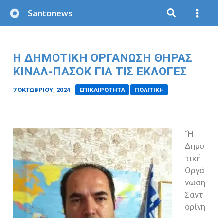
Μετάβαση
Santonews
στο
περιεχόμενο
Η ΔΗΜΟΤΙΚΉ ΟΡΓΆΝΩΣΗ ΘΉΡΑΣ
ΚΙΝΑΛ-ΠΑΣΟΚ ΓΙΑ ΤΙΣ ΕΚΛΟΓΈΣ
7 ΟΚΤΩΒΡΊΟΥ, 2024
/
ΕΠΙΚΑΙΡΟΤΗΤΑ
ΠΟΛΙΤΙΚΗ
“Η
Δημο
τική
Οργά
νωση
Σαντ
ορίνη