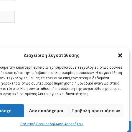
Διαχείριση Συγκατάθεσης
χουμε την καλύτερη εμπειρία, χρησιμοποιούμε τεχνολογίες όπως cookies
οθήκευση ή/και την πρόσβαση σε πληροφορίες συσκευών. Η συγκατάθεση
λόγω τεχνολογίες θα μας επιτρέψει να επεξεργαστούμε δεδομένα
 χαρακτήρα, όπως συμπεριφορά περιήγησης ή μοναδικά αναγνωριστικά
ΕΝΟ
ον ιστότοπο. Η μη συγκατάθεση ή η ανάκληση της συγκατάθεσης, μπορεί
ει αρνητικά ορισμένες λειτουργίες και δυνατότητες.
Τοποθέτηση Προέδρου Επιμελητηρίου Κυκλάδων σχετικά με την Κρουαζιέρα στη Σαντορίνη
οδοχή
Δεν αποδέχομαι
Προβολή προτιμήσεων
Πολιτική Cookies
Δήλωση Απορρήτου