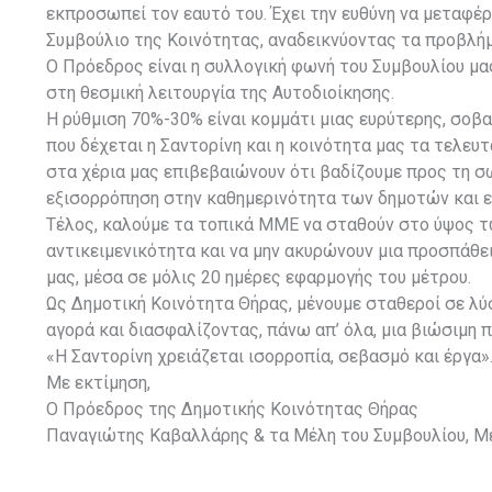
εκπροσωπεί τον εαυτό του. Έχει την ευθύνη να μεταφέρ
Συμβούλιο της Κοινότητας, αναδεικνύοντας τα προβλή
Ο Πρόεδρος είναι η συλλογική φωνή του Συμβουλίου μας
στη θεσμική λειτουργία της Αυτοδιοίκησης.
Η ρύθμιση 70%-30% είναι κομμάτι μιας ευρύτερης, σοβ
που δέχεται η Σαντορίνη και η κοινότητα μας τα τελευτα
στα χέρια μας επιβεβαιώνουν ότι βαδίζουμε προς τη σ
εξισορρόπηση στην καθημερινότητα των δημοτών και ε
Τέλος, καλούμε τα τοπικά ΜΜΕ να σταθούν στο ύψος 
αντικειμενικότητα και να μην ακυρώνουν μια προσπάθ
μας, μέσα σε μόλις 20 ημέρες εφαρμογής του μέτρου.
Ως Δημοτική Κοινότητα Θήρας, μένουμε σταθεροί σε λύ
αγορά και διασφαλίζοντας, πάνω απ’ όλα, μια βιώσιμη π
«Η Σαντορίνη χρειάζεται ισορροπία, σεβασμό και έργα»
Με εκτίμηση,
Ο Πρόεδρος της Δημοτικής Κοινότητας Θήρας
Παναγιώτης Καβαλλάρης & τα Μέλη του Συμβουλίου, Μ
.