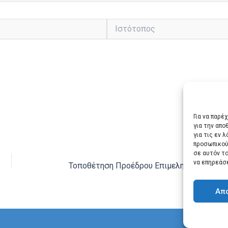
Ιστότοπος
Για να παρέ
για την απ
για τις εν 
προσωπικού
ΕΠΌΜ
σε αυτόν τ
να επηρεάσ
Απ