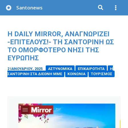
Μετάβαση
Santonews
στο
περιεχόμενο
Η DAILY MIRROR, ΑΝΑΓΝΩΡΊΖΕΙ
-ΕΠΙΤΈΛΟΥΣ!- ΤΗ ΣΑΝΤΟΡΊΝΗ ΩΣ
ΤΟ ΟΜΟΡΦΌΤΕΡΟ ΝΗΣΊ ΤΗΣ
ΕΥΡΏΠΗΣ
2 ΙΑΝΟΥΑΡΊΟΥ, 2025
/
ΑΣΤΥΝΟΜΙΚΑ
ΕΠΙΚΑΙΡΟΤΗΤΑ
Η
ΣΑΝΤΟΡΙΝΗ ΣΤΑ ΔΙΕΘΝΗ ΜΜΕ
ΚΟΙΝΩΝΙΑ
ΤΟΥΡΙΣΜΟΣ