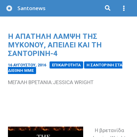
Μετάβαση
Santonews
στο
περιεχόμενο
Η ΑΠΑΤΗΛΗ ΛΑΜΨΗ ΤΗΣ
ΜΥΚΟΝΟΥ, ΑΠΕΙΛΕΙ ΚΑΙ ΤΗ
ΣΑΝΤΟΡΙΝΗ-4
16 ΑΥΓΟΎΣΤΟΥ, 2016
/
ΕΠΙΚΑΙΡΟΤΗΤΑ
Η ΣΑΝΤΟΡΙΝΗ ΣΤΑ
ΔΙΕΘΝΗ ΜΜΕ
ME
ΓΑΛΗ ΒΡΕΤΑΝΙΑ:
JESSICA WRIGHT
H
βρετανίδα