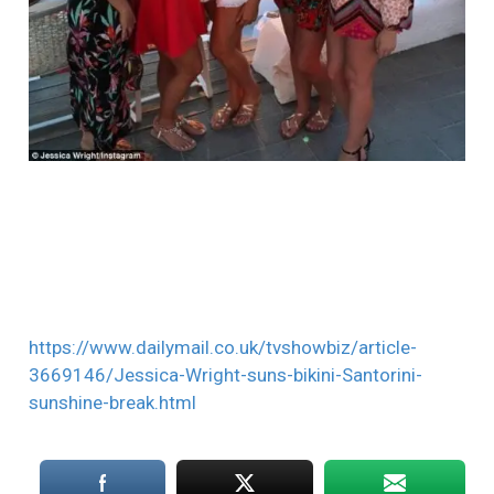
https://www.dailymail.co.uk/tvshowbiz/article-
3669146/Jessica-Wright-suns-bikini-Santorini-
sunshine-break.html