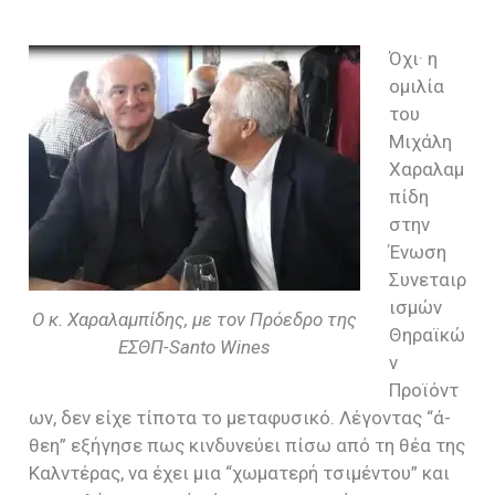
Όχι· η
ομιλία
του
Μιχάλη
Χαραλαμ
πίδη
στην
Ένωση
Συνεταιρ
ισμών
Ο κ. Χαραλαμπίδης, με τον Πρόεδρο της
Θηραϊκώ
ΕΣΘΠ-Santo Wines
ν
Προϊόντ
ων, δεν είχε τίποτα το μεταφυσικό. Λέγοντας “ά-
θεη” εξήγησε πως κινδυνεύει πίσω από τη θέα της
Καλντέρας, να έχει μια “χωματερή τσιμέντου” και