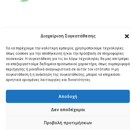
Διαχείριση Συγκατάθεσης
Για να παρέχουμε την καλύτερη εμπειρία, χρησιμοποιούμε τεχνολογίες
όπως cookies για την αποθήκευση ή/και την πρόσβαση σε πληροφορίες
© 2026 Santonews - Όλα
συσκευών. Η συγκατάθεση για τις εν λόγω τεχνολογίες θα μας επιτρέψει
τα δικαιώματα
να επεξεργαστούμε δεδομένα προσωπικού χαρακτήρα, όπως συμπεριφορά
κατοχυρωμένα.
περιήγησης ή μοναδικά αναγνωριστικά σε αυτόν τον ιστότοπο. Η μη
συγκατάθεση ή η ανάκληση της συγκατάθεσης, μπορεί να επηρεάσει
αρνητικά ορισμένες λειτουργίες και δυνατότητες.
Αποδοχή
Δεν αποδέχομαι
Προβολή προτιμήσεων