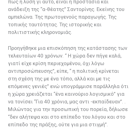
πως η λύση γι αυτό, είναι η προστασία και
ανάδειξη της “α-θέατης” Σαντορίνης. Εκείνη
ς
του
αμπελώνα. Της πρωτογενούς παραγωγής. Της
τοπικής ταυτότητας. Της ιστορικής και
πολιτιστικής κληρονομιάς.
Προηγήθηκε μια επισκόπηση της κατάστασης των
τελευταίων 40 χρόνων. “ Η χώρα δεν πήγε καλά,
γιατί είχε κρίση περιεχομένου, όχι λόγω
αντιπροσώπευσης”, είπε, “ η πολιτική κρίνεται
στη σχέση της με ένα τόπο, αλλά και με τις
επόμενες γενιές” ενώ υπογράμμισε παράλληλα ότι
η χώρα χρειάζεται “ένα καινούριο λογισμικό” για
να τονίσει “Για 40 χρόνια, μας αντι -εκπαίδευαν”. .
Μιλώντας για την προσωπική του πορεία, δήλωσε
“δεν αλήτεψα και στο επίπεδο του λόγου και στο
επίπεδο της πράξης, ούτε για μια στιγμή”.